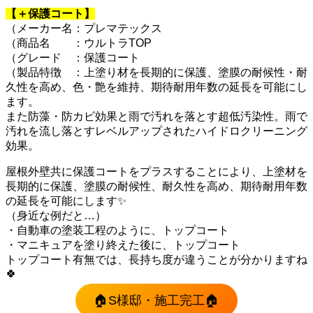
【＋保護コート】
（メーカー名：プレマテックス
（商品名 ：ウルトラTOP
（グレード ：保護コート
（製品特徴 ：上塗り材を長期的に保護、塗膜の耐候性・耐
久性を高め、色・艶を維持、期待耐用年数の延長を可能にし
ます。
また防藻・防カビ効果と雨で汚れを落とす超低汚染性。雨で
汚れを流し落とすレベルアップされたハイドロクリーニング
効果。
屋根外壁共に保護コートをプラスすることにより、上塗材を
長期的に保護、塗膜の耐候性、耐久性を高め、期待耐用年数
の延長を可能にします✨
（身近な例だと…）
・自動車の塗装工程のように、トップコート
・マニキュアを塗り終えた後に、トップコート
トップコート有無では、長持ち度が違うことが分かりますね
🍀
🏠S様邸・施工完工🏠