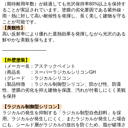
（期待耐用年数）が経過しても光沢保持率80%以上を保持す
ることが実証されています。塗膜の劣化要因である紫外線・
雨・熱に対して高い耐候性を発揮し、長く美しく建物を守る
ことが可能です。
【美観性】
高い反射率により優れた遮熱効果を発揮しながら光沢のある
鮮やかな美観を保ちます。
──────────────
【外壁塗装】
（メーカー名：アステックペイント
（商品名 ：スーパーラジカルシリコンGH
（グレード ：ラジカルシリコン
（製品特徴 ：ラジカル制御型シリコン、防かび性、防藻
性、塗膜の劣化を抑え建物を保護、汚れが付着しにくく美観
を保持
【ラジカル制御型シリコン】
ラジカルの発生を抑制する「ラジカル制型自色顔料」を採
用。ラジカルが発生しにくく、またラジカルが発生した場合
にも、シールド層がラジカルの放出を防ぐため、脂が破壊さ