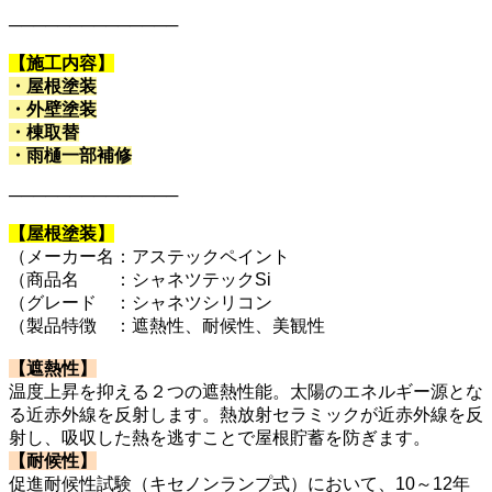
──────────────
【施工内容】
・屋根塗装
・外壁塗装
・棟取替
・雨樋一部補修
──────────────
【屋根塗装】
（メーカー名：アステックペイント
（商品名 ：シャネツテックSi
（グレード ：シャネツシリコン
（製品特徴 ：遮熱性、耐候性、美観性
【遮熱性】
温度上昇を抑える２つの遮熱性能。太陽のエネルギー源とな
る近赤外線を反射します。熱放射セラミックが近赤外線を反
射し、吸収した熱を逃すことで屋根貯蓄を防ぎます。
【耐候性】
促進耐候性試験（キセノンランプ式）において、10～12年