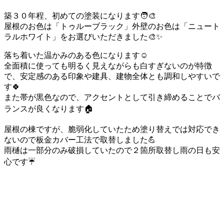
築３０年程、初めての塗装になります🧑‍🎨
屋根のお色は「トゥルーブラック」
外壁のお色は「ニュート
ラルホワイト」
をお選びいただきました🎨✨
落ち着いた温かみのある色になります☺️
全面積に使っても明るく見えながらも白すぎないのが特徴
で、安定感のある印象や建具、建物全体とも調和しやすいで
す🍀
また帯が黒色なので、アクセントとして引き締めることでバ
ランスが良くなります🏠
屋根の棟ですが、脆弱化していたため塗り替えでは対応でき
ないので板金カバー工法で取替しました💪
雨樋は一部分のみ破損していたので２箇所取替し雨の日も安
心です☔️