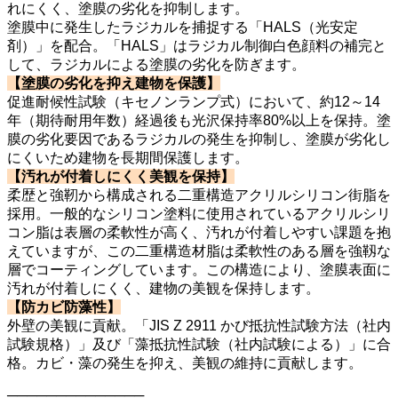
れにくく、塗膜の劣化を抑制します。
塗膜中に発生したラジカルを捕捉する「HALS（光安定
剤）」を配合。「HALS」はラジカル制御白色顔料の補完と
して、ラジカルによる塗膜の劣化を防ぎます。
【塗膜の劣化を抑え建物を保護】
促進耐候性試験（キセノンランプ式）において、約12～14
年（期待耐用年数）経過後も光沢保持率80%以上を保持。塗
膜の劣化要因であるラジカルの発生を抑制し、塗膜が劣化し
にくいため建物を長期間保護します。
【汚れが付着しにくく美観を保持】
柔歴と強靭から構成される二重構造アクリルシリコン街脂を
採用。一般的なシリコン塗料に使用されているアクリルシリ
コン脂は表層の柔軟性が高く、汚れが付着しやすい課題を抱
えていますが、この二重構造材脂は柔軟性のある層を強靱な
層でコーティングしています。この構造により、塗膜表面に
汚れが付着しにくく、建物の美観を保持します。
【防カビ防藻性】
外壁の美観に貢献。「JIS Z 2911 かび抵抗性試験方法（社内
試験規格）」及び「藻抵抗性試験（社内試験による）」に合
格。カビ・藻の発生を抑え、美観の維持に貢献します。
──────────────